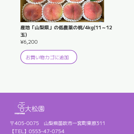
産地「山梨県」の低農薬の桃/4kg(11～12
玉)
¥
6,200
お買い物カゴに追加
大松園
〒405-0075 山梨県笛吹市一宮町東原311
【TEL】0553-47-0754