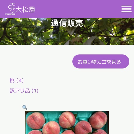
大松園
通信販売
お買い物カゴを見る
4
桃
4
個
1
訳アリ品
1
の
個
商
の
品
商
品