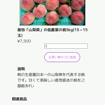
産地「山梨県」の低農薬の桃5kg(13～15
玉)
¥
7,500
産
地
「山
お買い物カゴに追加
梨
説明
県」
桃の生産量日本一の山梨県を代表する桃
の
です。甘くて美味しい産地直送の桃をご
低
堪能あれ♪
農
薬
の
関連商品
桃