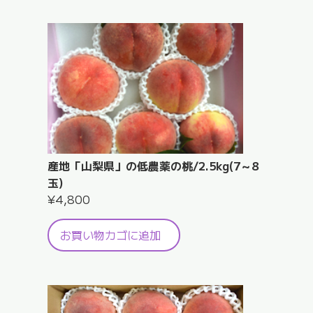
5kg(13
～
15
玉)
個
産地「山梨県」の低農薬の桃/2.5kg(7～8
玉)
¥
4,800
お買い物カゴに追加