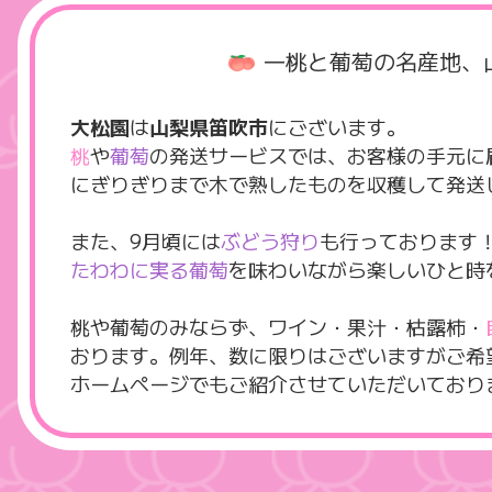
―桃と葡萄の名産地、
大松園
は
山梨県笛吹市
にございます。
桃
や
葡萄
の発送サービスでは、お客様の手元に
にぎりぎりまで木で熟したものを収穫して発送
また、9月頃には
ぶどう狩り
も行っております
たわわに実る葡萄
を味わいながら楽しいひと時
桃や葡萄のみならず、ワイン・果汁・枯露柿・
おります。例年、数に限りはございますがご希
ホームページでもご紹介させていただいており