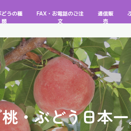
ぶどうの種
FAX・お電話のご注
通信販
類
文
売
『桃・ぶどう日本一