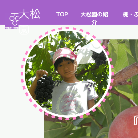
大松
TOP
大松園の紹
桃・
介
園