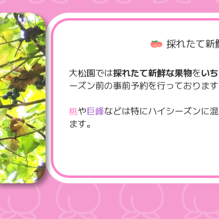
採れたて新
大松園では
採れたて新鮮な果物
を
いち
ーズン前の事前予約を行っております
桃
や
巨峰
などは特にハイシーズンに混
ます。