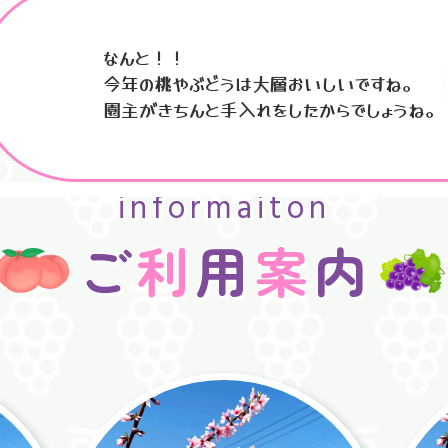
なんと！！
今年の桃やぶどうは大層おいしいですね。
園主がきちんと手入れをしたからでしょうね。
informaiton
ご
利
用
案
内