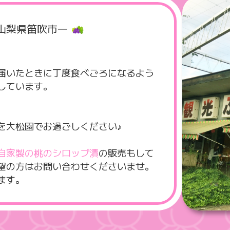
山梨県笛吹市―
届いたときに丁度食べごろになるよう
しています。
！
を大松園でお過ごしください♪
自家製の桃のシロップ漬
の販売もして
望の方はお問い合わせくださいませ。
ます。